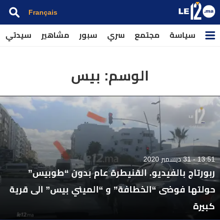
Français
سياسة
مجتمع
سري
سبور
مشاهير
سيدتي
الوسم:
بيس
13:51 - 31 ديسمبر 2020
ربورتاج بالفيديو. القنيطرة عام بدون “طوبيس”
حولتها فوضى “الخطافة” و “الميني بيس” الى قرية
كبيرة