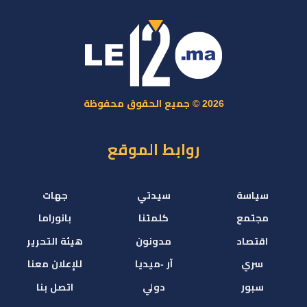
2026 © جميع الحقوق محفوظة
روابط الموقع
سياسة
سيدتي
جهات
مجتمع
كلمتنا
بانوراما
اقتصاد
مدونون
هيئة التحرير
سري
آر -ميديا
للإعلان معنا
سبور
دولي
اتصل بنا