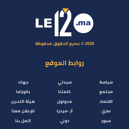
2026 © جميع الحقوق محفوظة
روابط الموقع
سياسة
سيدتي
جهات
مجتمع
كلمتنا
بانوراما
اقتصاد
مدونون
هيئة التحرير
سري
آر -ميديا
للإعلان معنا
سبور
دولي
اتصل بنا