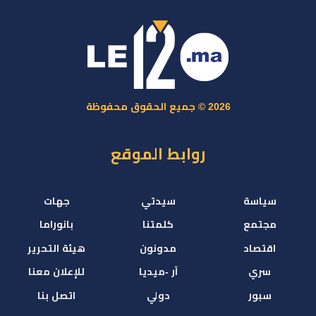
2026 © جميع الحقوق محفوظة
روابط الموقع
سياسة
سيدتي
جهات
مجتمع
كلمتنا
بانوراما
اقتصاد
مدونون
هيئة التحرير
سري
آر -ميديا
للإعلان معنا
سبور
دولي
اتصل بنا