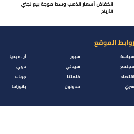
انخفاض أسعار الذهب وسط موجة بيع لجني
الأرباح
وابط الموقع
ياسة
سبور
آر -ميديا
جتمع
سيدتي
دولي
قتصاد
كلمتنا
جهات
ري
مدونون
بانوراما