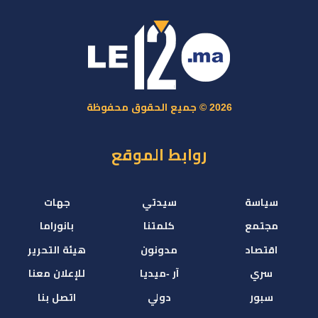
2026 © جميع الحقوق محفوظة
روابط الموقع
سياسة
سيدتي
جهات
مجتمع
كلمتنا
بانوراما
اقتصاد
مدونون
هيئة التحرير
سري
آر -ميديا
للإعلان معنا
سبور
دولي
اتصل بنا