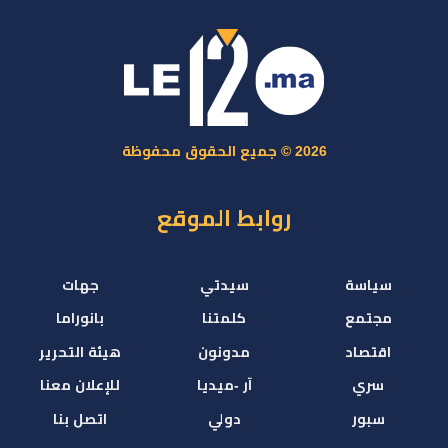
2026 © جميع الحقوق محفوظة
روابط الموقع
سياسة
سيدتي
جهات
مجتمع
كلمتنا
بانوراما
اقتصاد
مدونون
هيئة التحرير
سري
آر -ميديا
للإعلان معنا
سبور
دولي
اتصل بنا