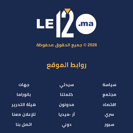
2026 © جميع الحقوق محفوظة
روابط الموقع
سياسة
سيدتي
جهات
مجتمع
كلمتنا
بانوراما
اقتصاد
مدونون
هيئة التحرير
سري
آر -ميديا
للإعلان معنا
سبور
دولي
اتصل بنا