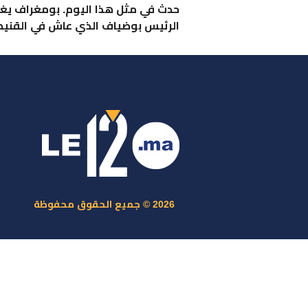
حدث في مثل هذا اليوم. بومغراف يغت
الرئيس بوضياف الذي عاش في القنيط
ر
س
م
ا
س
2026 © جميع الحقوق محفوظة