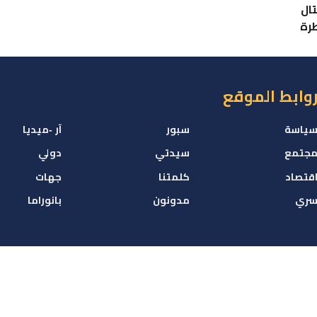
ال
رة
وابط الموقع
ياسة
سبور
آر -ميديا
جتمع
سيدتي
دولي
قتصاد
كلمتنا
جهات
ري
مدونون
بانوراما