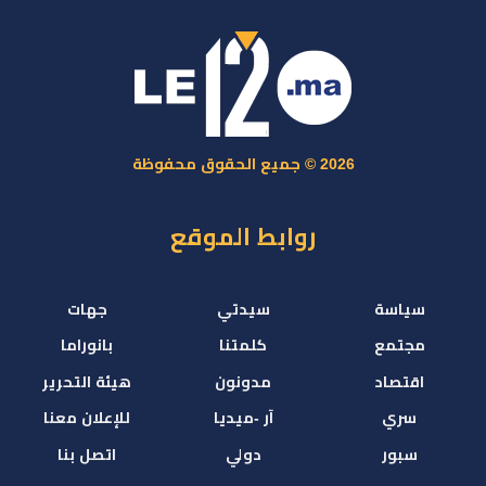
2026 © جميع الحقوق محفوظة
روابط الموقع
سياسة
سيدتي
جهات
مجتمع
كلمتنا
بانوراما
اقتصاد
مدونون
هيئة التحرير
سري
آر -ميديا
للإعلان معنا
سبور
دولي
اتصل بنا