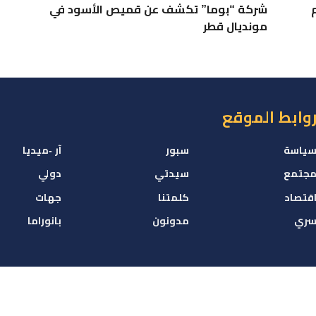
شركة “بوما” تكشف عن قميص الأسود في
مونديال قطر
وابط الموقع
ياسة
سبور
آر -ميديا
جتمع
سيدتي
دولي
قتصاد
كلمتنا
جهات
ري
مدونون
بانوراما