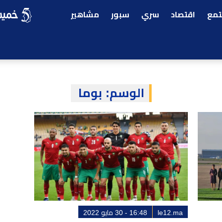
مع
اقتصاد
سري
سبور
مشاهير
الوسم:
بوما
le12.ma
16:48 - 30 مايو 2022