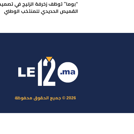
“بوما” توظف زخرفة الزليج في تصميم
القميص الحديدي للمنتخب الوطني
ر
س
م
ا
س
2026 © جميع الحقوق محفوظة