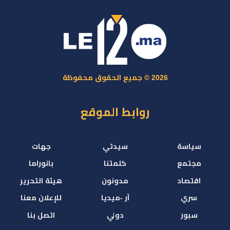
2026 © جميع الحقوق محفوظة
روابط الموقع
سياسة
سيدتي
جهات
مجتمع
كلمتنا
بانوراما
اقتصاد
مدونون
هيئة التحرير
سري
آر -ميديا
للإعلان معنا
سبور
دولي
اتصل بنا