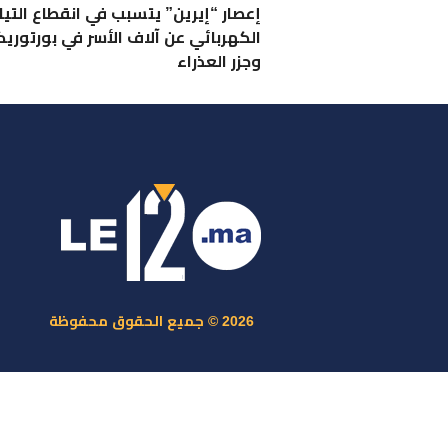
إعصار “إيرين” يتسبب في انقطاع التيار
الكهربائي عن آلاف الأسر في بورتوري
وجزر العذراء
ر
س
م
ا
س
2026 © جميع الحقوق محفوظة