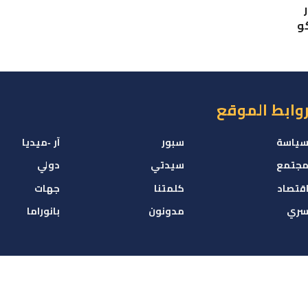
كو
وابط الموقع
ياسة
سبور
آر -ميديا
جتمع
سيدتي
دولي
قتصاد
كلمتنا
جهات
ري
مدونون
بانوراما