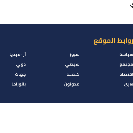
ي
وابط الموقع
ياسة
سبور
آر -ميديا
جتمع
سيدتي
دولي
قتصاد
كلمتنا
جهات
ري
مدونون
بانوراما