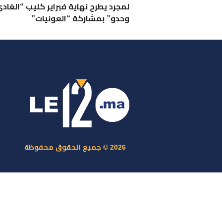
لمجرد يطرح نهاية فبراير كليب “الغاد
وحدو” بمشاركة “العونيات”
ر
س
م
ا
س
2026 © جميع الحقوق محفوظة