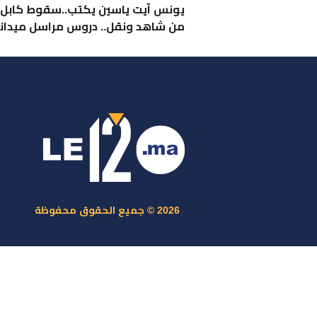
يونس آيت ياسين يكتب..سقوط كابل 
من شاهد ونقل.. دروس مراسل ميدان
ر
س
م
ا
س
2026 © جميع الحقوق محفوظة