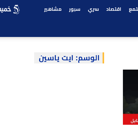
مع
اقتصاد
سري
سبور
مشاهير
الوسم:
ايت ياسين