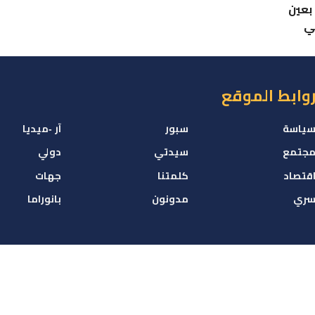
بعين
ي
وابط الموقع
ياسة
سبور
آر -ميديا
جتمع
سيدتي
دولي
قتصاد
كلمتنا
جهات
ري
مدونون
بانوراما