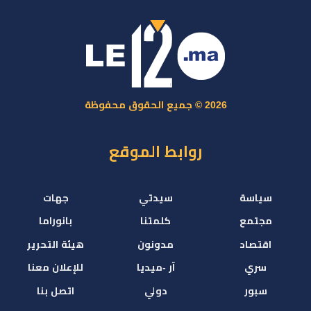
2026 © جميع الحقوق محفوظة
روابط الموقع
سياسة
سيدتي
جهات
مجتمع
كلمتنا
بانوراما
اقتصاد
مدونون
هيئة التحرير
سري
آر -ميديا
للإعلان معنا
سبور
دولي
اتصل بنا