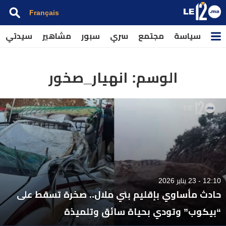
Français
سياسة
مجتمع
سري
سبور
مشاهير
سيدتي
الوسم:
انهيار_صخور
12:10 - 23 يناير 2026
حادث مأساوي بإقليم بني ملال.. صخرة تسقط على
“بيكوب” وتودي بحياة سائق وتلميذة