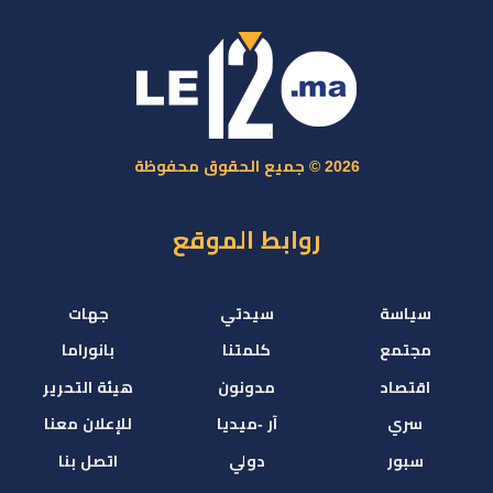
2026 © جميع الحقوق محفوظة
روابط الموقع
سياسة
سيدتي
جهات
مجتمع
كلمتنا
بانوراما
اقتصاد
مدونون
هيئة التحرير
سري
آر -ميديا
للإعلان معنا
سبور
دولي
اتصل بنا