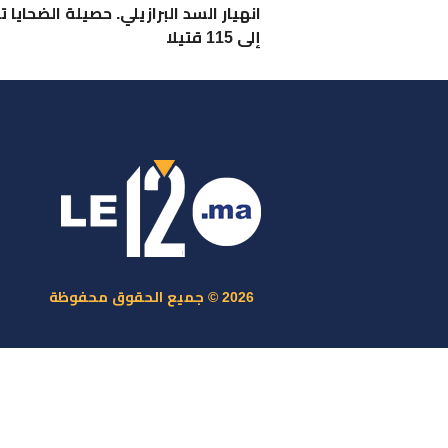
انهيار السد البرازيلي. حصيلة الضحايا ت
إلى 115 قتيلا
ر
س
م
ا
س
2026 © جميع الحقوق محفوظة