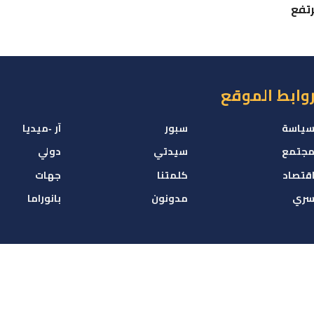
رتفع
وابط الموقع
ياسة
سبور
آر -ميديا
جتمع
سيدتي
دولي
قتصاد
كلمتنا
جهات
ري
مدونون
بانوراما