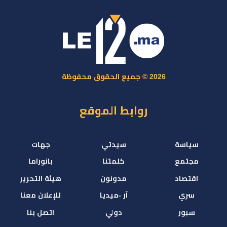
2026 © جميع الحقوق محفوظة
روابط الموقع
سياسة
سيدتي
جهات
مجتمع
كلمتنا
بانوراما
اقتصاد
مدونون
هيئة التحرير
سري
آر -ميديا
للإعلان معنا
سبور
دولي
اتصل بنا