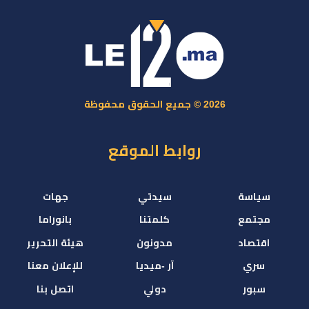
2026 © جميع الحقوق محفوظة
روابط الموقع
سياسة
سيدتي
جهات
مجتمع
كلمتنا
بانوراما
اقتصاد
مدونون
هيئة التحرير
سري
آر -ميديا
للإعلان معنا
سبور
دولي
اتصل بنا