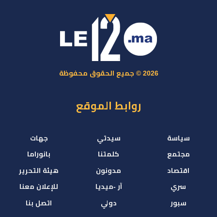
2026 © جميع الحقوق محفوظة
روابط الموقع
سياسة
سيدتي
جهات
مجتمع
كلمتنا
بانوراما
اقتصاد
مدونون
هيئة التحرير
سري
آر -ميديا
للإعلان معنا
سبور
دولي
اتصل بنا