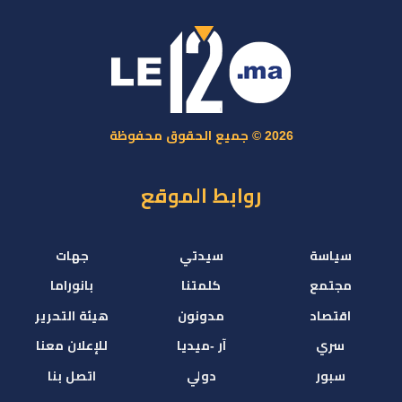
2026 © جميع الحقوق محفوظة
روابط الموقع
سياسة
سيدتي
جهات
مجتمع
كلمتنا
بانوراما
اقتصاد
مدونون
هيئة التحرير
سري
آر -ميديا
للإعلان معنا
سبور
دولي
اتصل بنا