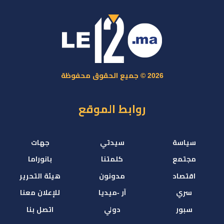
2026 © جميع الحقوق محفوظة
روابط الموقع
سياسة
سيدتي
جهات
مجتمع
كلمتنا
بانوراما
اقتصاد
مدونون
هيئة التحرير
سري
آر -ميديا
للإعلان معنا
سبور
دولي
اتصل بنا