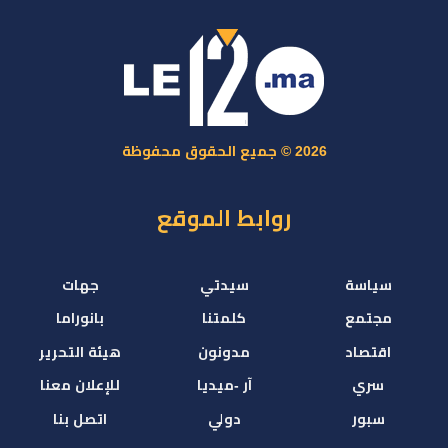
2026 © جميع الحقوق محفوظة
روابط الموقع
سياسة
سيدتي
جهات
مجتمع
كلمتنا
بانوراما
اقتصاد
مدونون
هيئة التحرير
سري
آر -ميديا
للإعلان معنا
سبور
دولي
اتصل بنا