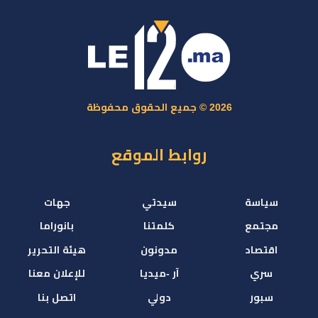
2026 © جميع الحقوق محفوظة
روابط الموقع
سياسة
سيدتي
جهات
مجتمع
كلمتنا
بانوراما
اقتصاد
مدونون
هيئة التحرير
سري
آر -ميديا
للإعلان معنا
سبور
دولي
اتصل بنا