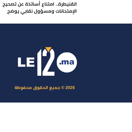
القنيطرة.. امتناع أساتذة عن تصحيح
الإمتحانات ومسؤول نقابي يوضح
ر
س
م
ا
س
2026 © جميع الحقوق محفوظة