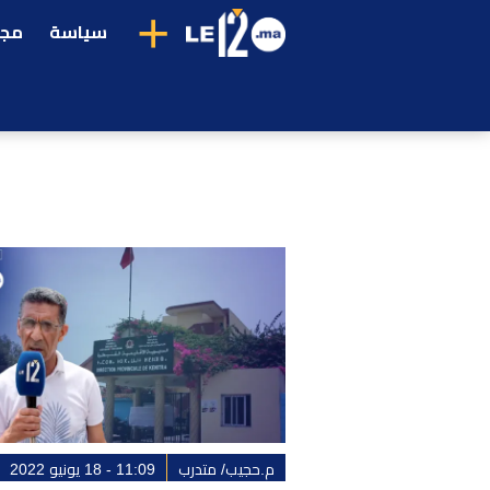
+
سياسة
مجت
م.حجيب/ متدرب
11:09 - 18 يونيو 2022