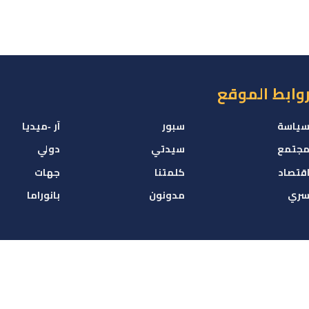
وابط الموقع
ياسة
سبور
آر -ميديا
جتمع
سيدتي
دولي
قتصاد
كلمتنا
جهات
ري
مدونون
بانوراما