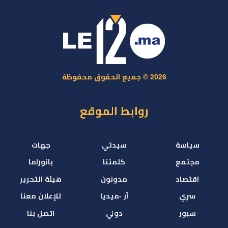
2026 © جميع الحقوق محفوظة
روابط الموقع
سياسة
سيدتي
جهات
مجتمع
كلمتنا
بانوراما
اقتصاد
مدونون
هيئة التحرير
سري
آر -ميديا
للإعلان معنا
سبور
دولي
اتصل بنا