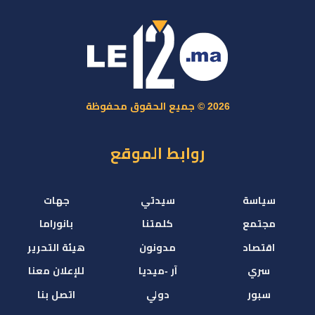
2026 © جميع الحقوق محفوظة
روابط الموقع
سياسة
سيدتي
جهات
مجتمع
كلمتنا
بانوراما
اقتصاد
مدونون
هيئة التحرير
سري
آر -ميديا
للإعلان معنا
سبور
دولي
اتصل بنا