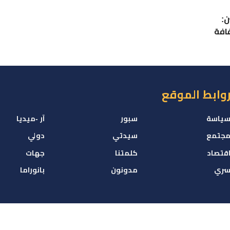
ن:
قافة
وابط الموقع
ياسة
سبور
آر -ميديا
جتمع
سيدتي
دولي
قتصاد
كلمتنا
جهات
ري
مدونون
بانوراما