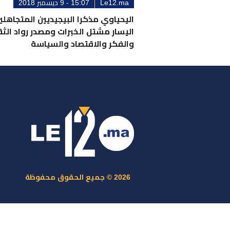
Le12.ma
15:07 - 9 ديسمبر 2018
اليحياوي مذكرا البيجيديين المتجاهلي
اليسار مشتل الخبرات ومصدر رواد الث
والفكر والاقتصاد والسياسة
ر
س
م
ا
س
2026 © جميع الحقوق محفوظة