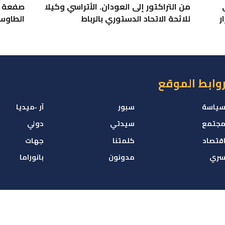
من التراكتور إلى العودان. الأتراسي وكيلا
صفعة مو
ر
للائحة الاتحاد الدستوري بالرباط
الطاوس
وابط الموقع
ياسة
سبور
آر -ميديا
جتمع
سيدتي
دولي
قتصاد
كلمتنا
جهات
ري
مدونون
بانوراما