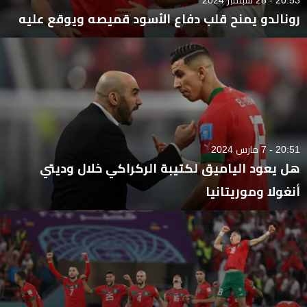
رونالدو يمنح قلب دفاع الأسود قميصه ويوقع عليه
20:51 - 7 مارس 2024
هل يعود الياميق لكتيبة الركراكي خلال وديتي
أنغولا وموريتانيا