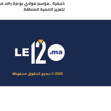
خنيفرة ..موسم مولاي بوعزة رافد م
لتعزيز التنمية المنطقة
ر
س
م
ا
س
2026 © جميع الحقوق محفوظة