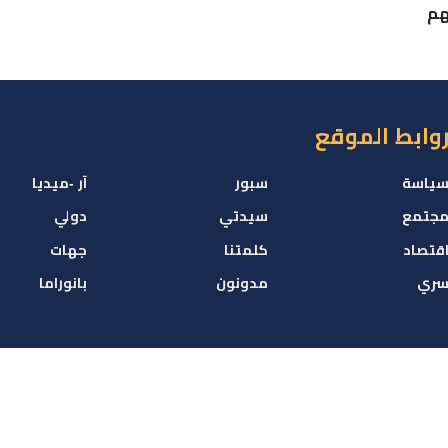
هم
وابط الموقع
ياسة
سبور
آر -ميديا
جتمع
سيدتي
دولي
قتصاد
كلمتنا
جهات
ري
مدونون
بانوراما