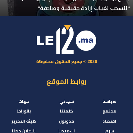
“ننسحب لغياب إرادة حقيقية وصادقة”
2026 © جميع الحقوق محفوظة
روابط الموقع
سياسة
سيدتي
جهات
مجتمع
كلمتنا
بانوراما
اقتصاد
مدونون
هيئة التحرير
سري
آر -ميديا
للإعلان معنا