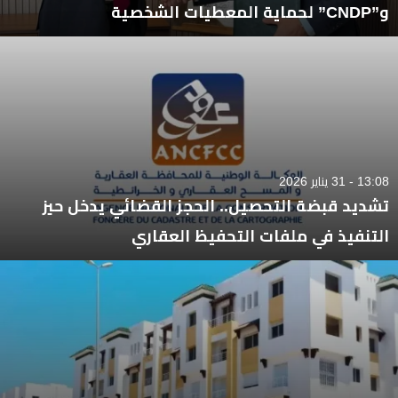
و”CNDP” لحماية المعطيات الشخصية
13:08 - 31 يناير 2026
تشديد قبضة التحصيل.. الحجز القضائي يدخل حيز
التنفيذ في ملفات التحفيظ العقاري