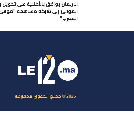
البرلمان يوافق بالأغلبية على تحويل 
الموانئ إلى شركة مساهمة “موانئ
المغرب”
ر
س
م
ا
س
2026 © جميع الحقوق محفوظة