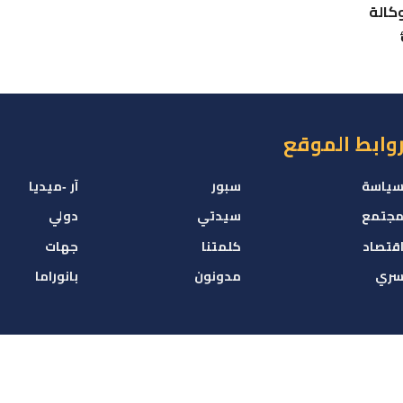
وكالة
وابط الموقع
ياسة
سبور
آر -ميديا
جتمع
سيدتي
دولي
قتصاد
كلمتنا
جهات
ري
مدونون
بانوراما