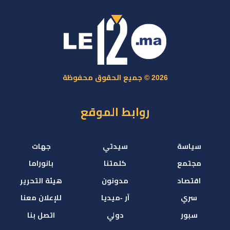
2026 © جميع الحقوق محفوظة
روابط الموقع
سياسة
سيدتي
جهات
مجتمع
كلمتنا
بانوراما
اقتصاد
مدونون
هيئة التحرير
سري
آر -ميديا
للإعلان معنا
سبور
دولي
اتصل بنا