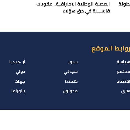
طولة
العصبة الوطنية الاحترافية.. عقوبات
قاسـ.ـية في حق هؤلاء
وابط الموقع
ياسة
سبور
آر -ميديا
جتمع
سيدتي
دولي
قتصاد
كلمتنا
جهات
ري
مدونون
بانوراما