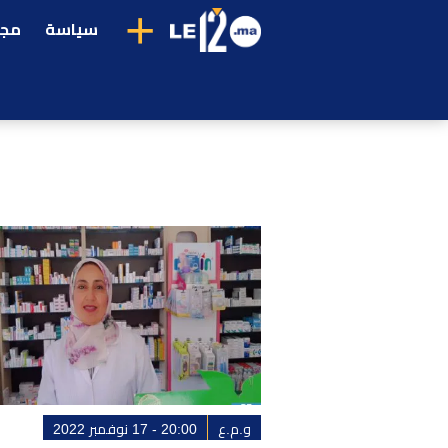
+
سياسة
مجت
و.م.ع
20:00 - 17 نوفمبر 2022