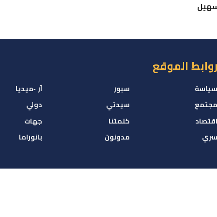
سهيل
وابط الموقع
ياسة
سبور
آر -ميديا
جتمع
سيدتي
دولي
قتصاد
كلمتنا
جهات
ري
مدونون
بانوراما