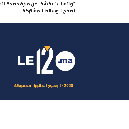
“واتساب” يكشف عن ميزة جديدة لت
تصفح الوسائط المشتركة
ر
س
م
ا
س
2026 © جميع الحقوق محفوظة