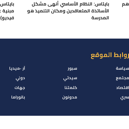
 أقرت زيادة 3000 درهم
بايتاس: النظام الأساسي أنهى مشكل
بايتاس
الأساتذة المتعاقدين ومكان التلميذ هو
مبنية ع
المدرسة
فيديو)
وابط الموقع
ياسة
سبور
آر -ميديا
جتمع
سيدتي
دولي
قتصاد
كلمتنا
جهات
ري
مدونون
بانوراما