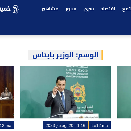
مع
اقتصاد
سري
سبور
مشاهير
الوسم:
الوزير بايتاس
Le12.ma
1:16 - 20 نوفمبر 2023
12.ma