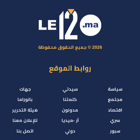
2026 © جميع الحقوق محفوظة
روابط الموقع
سياسة
سيدتي
جهات
مجتمع
كلمتنا
بانوراما
اقتصاد
مدونون
هيئة التحرير
سري
آر -ميديا
للإعلان معنا
سبور
دولي
اتصل بنا