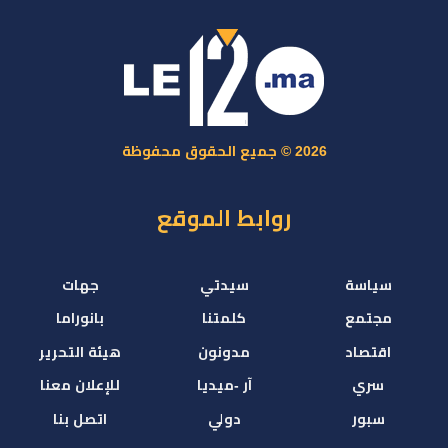
2026 © جميع الحقوق محفوظة
روابط الموقع
سياسة
سيدتي
جهات
مجتمع
كلمتنا
بانوراما
اقتصاد
مدونون
هيئة التحرير
سري
آر -ميديا
للإعلان معنا
سبور
دولي
اتصل بنا