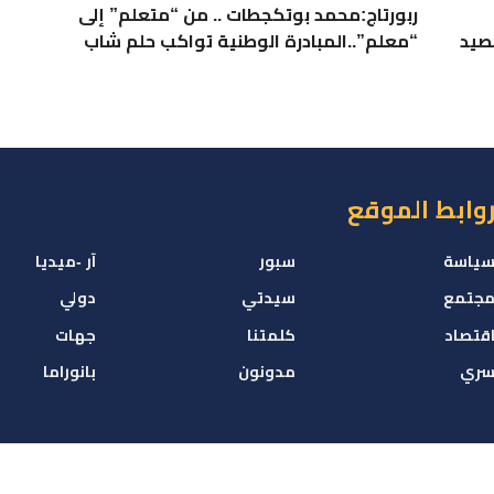
ربورتاج:محمد بوتكجطات .. من “متعلم” إلى
صيد
“معلم”..المبادرة الوطنية تواكب حلم شاب
وابط الموقع
ياسة
سبور
آر -ميديا
جتمع
سيدتي
دولي
قتصاد
كلمتنا
جهات
ري
مدونون
بانوراما