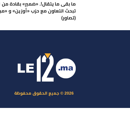
ما بقى ما يتقال!. «ضمير» بقادة من ا
تبحث التعاون مع حزب «أوزين» و «مب
(تصاور)
ر
س
م
ا
س
2026 © جميع الحقوق محفوظة