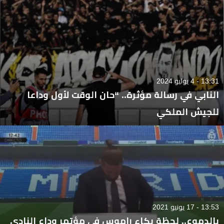
13:31 - 4 يوليو 2024
النابي في رسالة مؤثرة.. “حان الوقت لأول وداعا
للجيش الملكي
13:53 - 17 يونيو 2021
بالدموع.. لحظة بكاء راموس فى مؤتمر وداع النادي