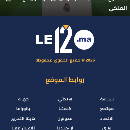
الملكي
2026 © جميع الحقوق محفوظة
روابط الموقع
سياسة
سيدتي
جهات
مجتمع
كلمتنا
بانوراما
اقتصاد
مدونون
هيئة التحرير
سري
آر -ميديا
للإعلان معنا