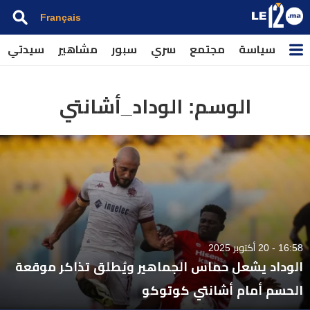
Français
سياسة
مجتمع
سري
سبور
مشاهير
سيدتي
الوسم:
الوداد_أشانتي
16:58 - 20 أكتوبر 2025
الوداد يشعل حماس الجماهير ويُطلق تذاكر موقعة
الحسم أمام أشانتي كوتوكو