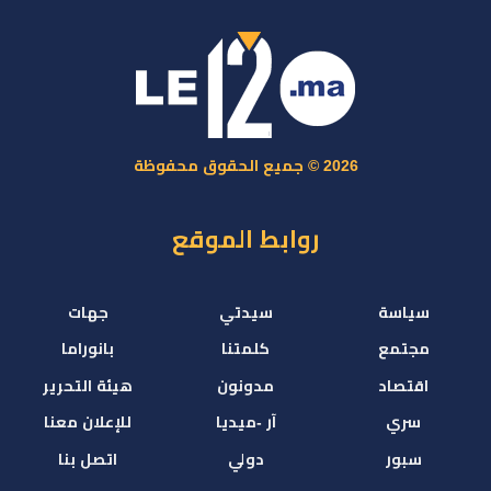
2026 © جميع الحقوق محفوظة
روابط الموقع
سياسة
سيدتي
جهات
مجتمع
كلمتنا
بانوراما
اقتصاد
مدونون
هيئة التحرير
سري
آر -ميديا
للإعلان معنا
سبور
دولي
اتصل بنا