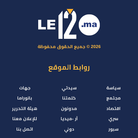
2026 © جميع الحقوق محفوظة
روابط الموقع
سياسة
سيدتي
جهات
مجتمع
كلمتنا
بانوراما
اقتصاد
مدونون
هيئة التحرير
سري
آر -ميديا
للإعلان معنا
سبور
دولي
اتصل بنا