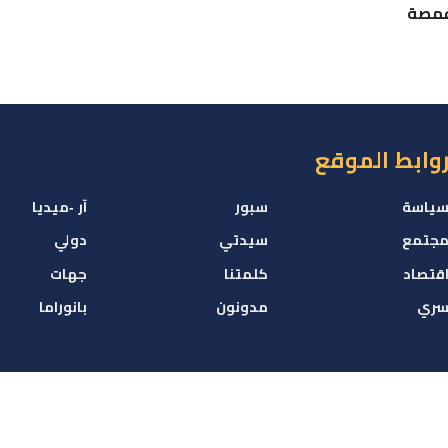
أقمصة
وابط الموقع
ياسة
سبور
آر -ميديا
جتمع
سيدتي
دولي
قتصاد
كلمتنا
جهات
ري
مدونون
بانوراما