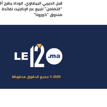
قبل الديربي البيضاوي. الوداد يطرح 
“التضامن” للبيع عبر الإنترنيت لفائدة
صندوق “كورونا”
ر
س
م
ا
س
2026 © جميع الحقوق محفوظة