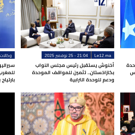
Le12.ma
21:04 - 25 نوفمبر 2025
وكالات
حدة
أخنوش يستقبل رئيس مجلس النواب
سيراليو
لس
بكازاخستان.. تثمين للمواقف الموحدة
للمغرب 
ودعم للوحدة الترابية
بارتياح ب