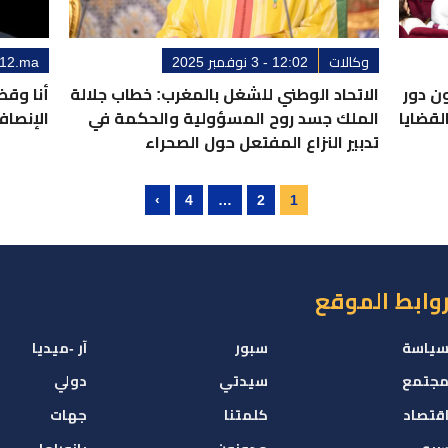
وكالات
12:02 - 3 نوفمبر 2025
12.ma
ون دور
الاتحاد الوطني للشغل بالمغرب: خطاب جلالة
أنا وقض
لقضايا
الملك جسد روح المسؤولية والحكمة في
الإنصاف
تدبير النزاع المفتعل حول الصحراء
4
…
2
1
وابط الموقع
ياسة
سبور
آر -ميديا
جتمع
سيدتي
دولي
قتصاد
كلمتنا
جهات