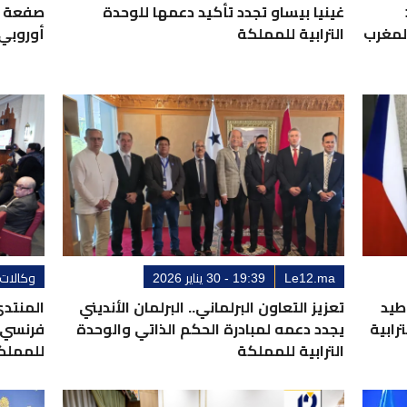
غينيا بيساو تجدد تأكيد دعمها للوحدة
صفعة لخ
لمغرب
الترابية للمملكة
أوروبي 
Le12.ma
19:39 - 30 يناير 2026
وكالات
طيد
تعزيز التعاون البرلماني.. البرلمان الأنديني
المنتدى
رابية
يجدد دعمه لمبادرة الحكم الذاتي والوحدة
فرنسي م
الترابية للمملكة
للمملك