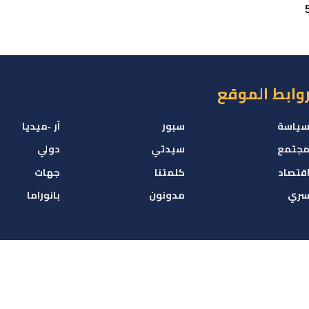
وبيروت.. “لارام” تطلق 5
وابط الموقع
ياسة
سبور
آر -ميديا
جتمع
سيدتي
دولي
قتصاد
كلمتنا
جهات
ري
مدونون
بانوراما