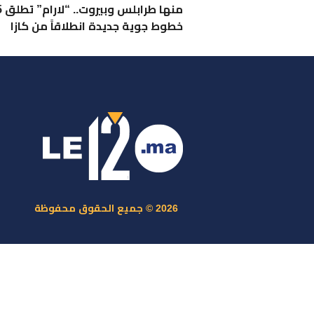
منها طرابلس 
خطوط جوية جديدة انطلاقاً من كازا
ر
س
م
ا
س
2026 © جميع الحقوق محفوظة