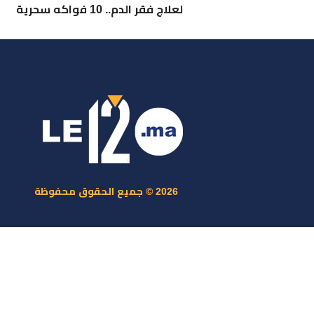
لعلاج فقر الدم.. 10 فواكه سحرية
ر
س
م
ا
س
2026 © جميع الحقوق محفوظة