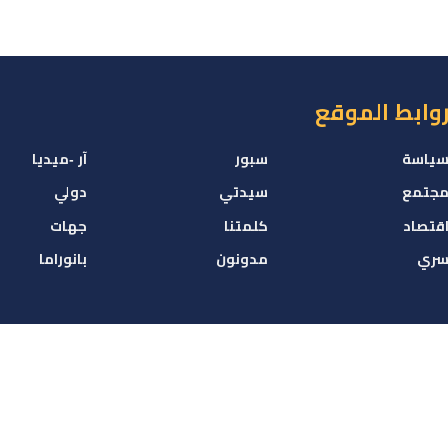
وابط الموقع
ياسة
سبور
آر -ميديا
جتمع
سيدتي
دولي
قتصاد
كلمتنا
جهات
ري
مدونون
بانوراما